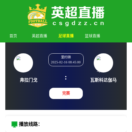
首页
英超直播
足球直播
篮球直播
里约锦
2025-02-16 08:45:00
:
弗拉门戈
瓦斯科达
完赛
播放线路：