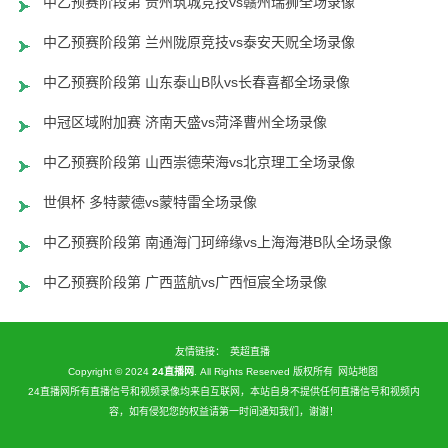
中乙预赛阶段第 贵州筑城竞技vs赣州瑞狮全场录像
中乙预赛阶段第 兰州陇原竞技vs泰安天贶全场录像
中乙预赛阶段第 山东泰山B队vs长春喜都全场录像
中冠区域附加赛 济南天盛vs菏泽曹州全场录像
中乙预赛阶段第 山西崇德荣海vs北京理工全场录像
世俱杯 多特蒙德vs蒙特雷全场录像
中乙预赛阶段第 南通海门珂缔缘vs上海海港B队全场录像
中乙预赛阶段第 广西蓝航vs广西恒宸全场录像
友情链接：
英超直播
Copyright © 2024
24直播网
. All Rights Reserved 版权所有
网站地图
24直播网所有直播信号和视频录像均来自互联网，本站自身不提供任何直播信号和视频内
容，如有侵犯您的权益请第一时间通知我们，谢谢！